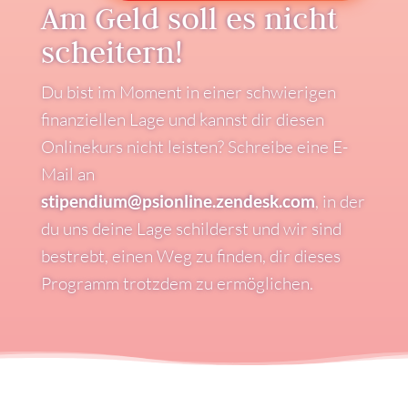
Am Geld soll es nicht
scheitern!
Du bist im Moment in einer schwierigen
finanziellen Lage und kannst dir diesen
Onlinekurs nicht leisten? Schreibe eine E-
Mail an
stipendium@psionline.zendesk.com
, in der
du uns deine Lage schilderst und wir sind
bestrebt, einen Weg zu finden, dir dieses
Programm trotzdem zu ermöglichen.