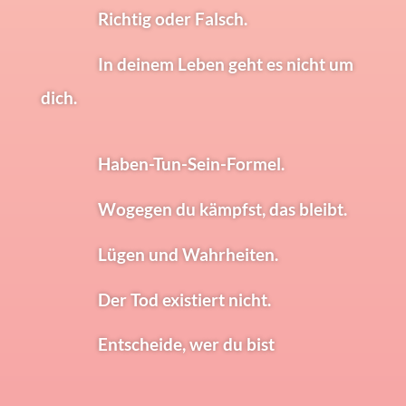
Richtig oder Falsch.
In deinem Leben geht es nicht um
dich.
Haben-Tun-Sein-Formel.
Wogegen du kämpfst, das bleibt.
Lügen und Wahrheiten.
Der Tod existiert nicht.
Entscheide, wer du bist