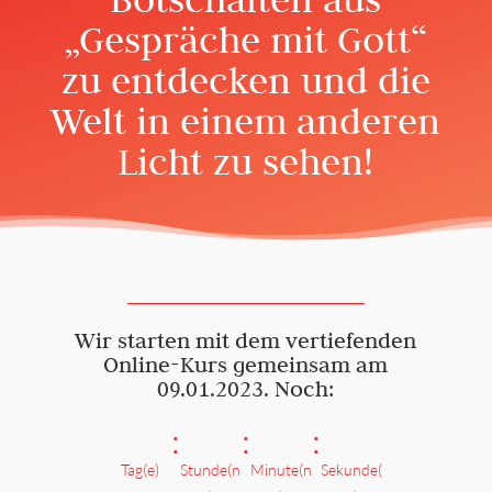
„Gespräche mit Gott“
zu entdecken und die
Welt in einem anderen
Licht zu sehen!
Wir starten mit dem vertiefenden
Online-Kurs gemeinsam am
09.01.2023. Noch:
:
:
:
Tag(e)
Stunde(n
Minute(n
Sekunde(