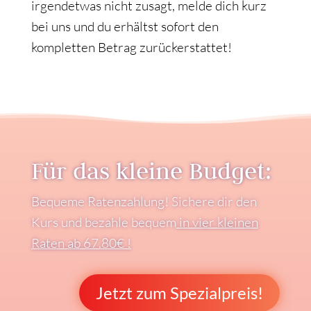
irgendetwas nicht zusagt, melde dich kurz
bei uns und du erhältst sofort den
kompletten Betrag zurückerstattet!
Für das kleine Budget:
Bequeme Ratenzahlung! Sichere dir den
Kurs und bezahle bequem
in vier kleinen
Raten ab 67.80€ !
Jetzt zum Spezialpreis!